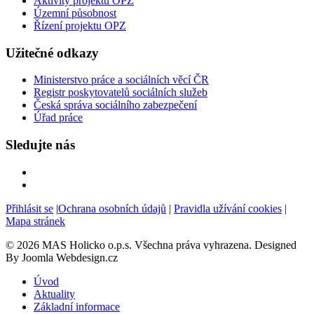
Aktivity projektu OPZ
Územní působnost
Řízení projektu OPZ
Užitečné odkazy
Ministerstvo práce a sociálních věcí ČR
Registr poskytovatelů sociálních služeb
Česká správa sociálního zabezpečení
Úřad práce
Sledujte nás
Přihlásit se
|
Ochrana osobních údajů
|
Pravidla užívání cookies
|
Mapa stránek
© 2026 MAS Holicko o.p.s. Všechna práva vyhrazena. Designed
By Joomla Webdesign.cz
Úvod
Aktuality
Základní informace