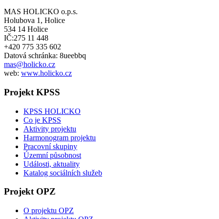
MAS HOLICKO o.p.s.
Holubova 1, Holice
534 14 Holice
IČ:275 11 448
+420 775 335 602
Datová schránka: 8ueebbq
mas@holicko.cz
web:
www.holicko.cz
Projekt KPSS
KPSS HOLICKO
Co je KPSS
Aktivity projektu
Harmonogram projektu
Pracovní skupiny
Územní působnost
Události, aktuality
Katalog sociálních služeb
Projekt OPZ
O projektu OPZ