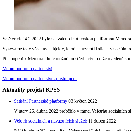
Ve čtvrtek 24.2.2022 bylo schváleno Partnerskou platformou Memora
Vyzýváme tedy všechny subjekty, které na území Holicka v sociální o
Přistoupení k Memorandu je možné prostřednictvím níže uvedené kart
Memorandum o partnerství
Memorandum o partnerství - přistoupení
Aktuality projekt KPSS
Setkání Partnerské platformy
03 květen 2022
V úterý 26. dubna 2022 proběhlo v rámci Veletrhu sociálních sl
Veletrh sociálních a navazujících služeb
11 duben 2022
Rádi bychom Vás pozvali na Veletrh sociálních a navazujících s