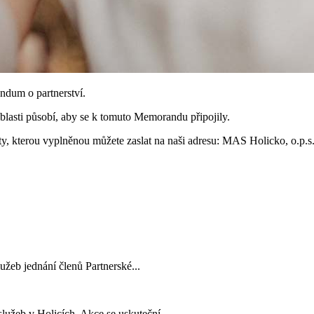
ndum o partnerství.
blasti působí, aby se k tomuto Memorandu připojily.
y, kterou vyplněnou můžete zaslat na naši adresu: MAS Holicko, o.p.
užeb jednání členů Partnerské...
lužeb v Holicích. Akce se uskuteční...