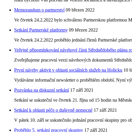
Memorandum o partnerství
09 březen 2022
Ve čtvrtek 24.2.2022 bylo schváleno Partnerskou platformou 
Setkání Partnerské platformy
09 březen 2022
Ve čtvrtek 24.2.2022 proběhlo jednání členů Partnerské platfor
Veřejné připomínkování návrhové části Střednědobého plánu ro
Zveřejňujeme pracovní verzi návrhových dokumentů Střednědobé
První návrhy aktivit v oblasti sociálních služeb na Holicku
10 l
Vydáváme informační newsletter o proběhlém období. Nyní výběr
Pozvánka na diskuzní setkání
17 září 2021
Setkání se uskuteční ve čtvrtek 21. října od 15 hodin na Městsk
Setkání k oblasti péče o duševně nemocné
17 září 2021
V pátek 10. září se uskutečnilo jednání pracovní skupiny pro o
Proběhlo 5. setkání pracovní skupiny
17 září 2021