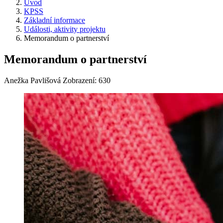
Úvod
KPSS
Základní informace
Události, aktivity projektu
Memorandum o partnerství
Memorandum o partnerství
Anežka Pavlišová
Zobrazení: 630