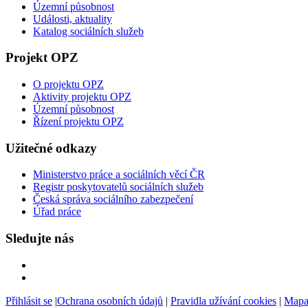
Územní působnost
Události, aktuality
Katalog sociálních služeb
Projekt OPZ
O projektu OPZ
Aktivity projektu OPZ
Územní působnost
Řízení projektu OPZ
Užitečné odkazy
Ministerstvo práce a sociálních věcí ČR
Registr poskytovatelů sociálních služeb
Česká správa sociálního zabezpečení
Úřad práce
Sledujte nás
Přihlásit se
|
Ochrana osobních údajů
|
Pravidla užívání cookies
|
Mapa