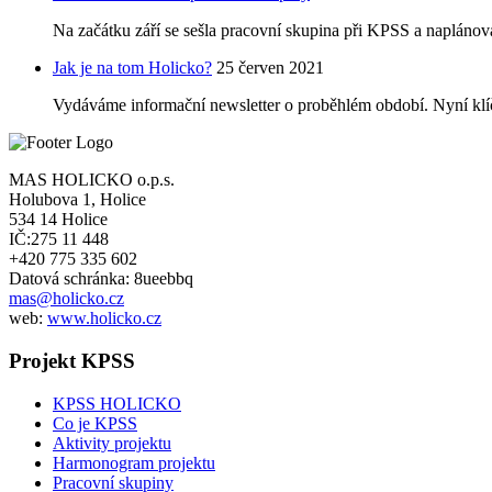
Na začátku září se sešla pracovní skupina při KPSS a naplánoval
Jak je na tom Holicko?
25 červen 2021
Vydáváme informační newsletter o proběhlém období. Nyní klíčo
MAS HOLICKO o.p.s.
Holubova 1, Holice
534 14 Holice
IČ:275 11 448
+420 775 335 602
Datová schránka: 8ueebbq
mas@holicko.cz
web:
www.holicko.cz
Projekt KPSS
KPSS HOLICKO
Co je KPSS
Aktivity projektu
Harmonogram projektu
Pracovní skupiny