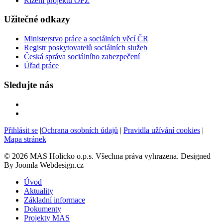
Řízení projektu OPZ
Užitečné odkazy
Ministerstvo práce a sociálních věcí ČR
Registr poskytovatelů sociálních služeb
Česká správa sociálního zabezpečení
Úřad práce
Sledujte nás
Přihlásit se
|
Ochrana osobních údajů
|
Pravidla užívání cookies
|
Mapa stránek
© 2026 MAS Holicko o.p.s. Všechna práva vyhrazena. Designed
By Joomla Webdesign.cz
Úvod
Aktuality
Základní informace
Dokumenty
Projekty MAS