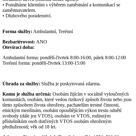
• Pomáháme klientům s výběrem zaměstnání a komunikací se
zaměstnavatelem.
• Dluhového poradenství.
Forma služby:
Ambulantní, Terénní
Bezbariérovost:
ANO
Otevírací doba:
Ambulantní forma: pondělí-čtvrtek 8:00-16:00, pátek 8:00-12:00
Terénní forma: pondělí-čtvrtek 13:00-15:00
Úhrada za služby:
Služba je poskytovaná zdarma.
Komu je služba určená:
Osobám žijícím v sociálně vyloučených
komunitách, osobám, které vedou rizikový způsob života nebo jsou
tímto způsobem života ohroženy, pachatelům trestné činnosti,
etnickým menšinám, osobám opouštějícím výkon trestu odnětí
svobody (dále jen VTOS), osobám ve VTOS, rodinným
příslušníkům osob dotčených VTOS osobám ohroženým
předlužeností; věk od 18 let.