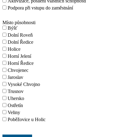
Aktivizace, posílení vlastních schopností
Podpora při vstupu do zaměstnání
Místo působnosti
Býšť
Dolní Roveň
Dolní Ředice
Holice
Horní Jelení
Horní Ředice
Chvojenec
Jaroslav
Vysoké Chvojno
Trusnov
Uhersko
Ostřetín
Veliny
Poběžovice u Holic