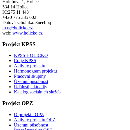
Holubova 1, Holice
534 14 Holice
IČ:275 11 448
+420 775 335 602
Datová schránka: 8ueebbq
mas@holicko.cz
web:
www.holicko.cz
Projekt KPSS
KPSS HOLICKO
Co je KPSS
Aktivity projektu
Harmonogram projektu
Pracovní skupiny
Územní působnost
Události, aktuality
Katalog sociálních služeb
Projekt OPZ
O projektu OPZ
Aktivity projektu OPZ
Územní působnost