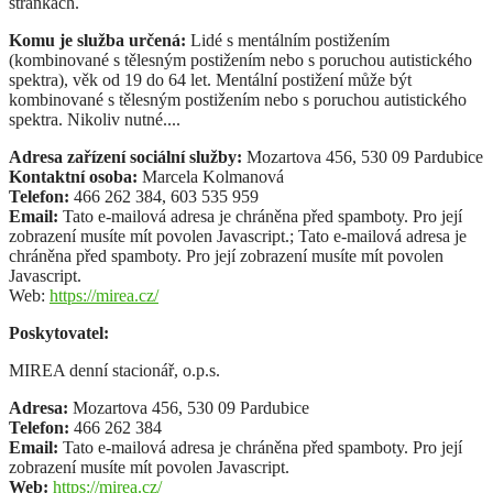
stránkách.
Komu je služba určená:
Lidé s mentálním postižením
(kombinované s tělesným postižením nebo s poruchou autistického
spektra), věk od 19 do 64 let. Mentální postižení může být
kombinované s tělesným postižením nebo s poruchou autistického
spektra. Nikoliv nutné....
Adresa zařízení sociální služby:
Mozartova 456, 530 09 Pardubice
Kontaktní osoba:
Marcela Kolmanová
Telefon:
466 262 384, 603 535 959
Email:
Tato e-mailová adresa je chráněna před spamboty. Pro její
zobrazení musíte mít povolen Javascript.
;
Tato e-mailová adresa je
chráněna před spamboty. Pro její zobrazení musíte mít povolen
Javascript.
Web:
https://mirea.cz/
Poskytovatel:
MIREA denní stacionář, o.p.s.
Adresa:
Mozartova 456, 530 09 Pardubice
Telefon:
466 262 384
Email:
Tato e-mailová adresa je chráněna před spamboty. Pro její
zobrazení musíte mít povolen Javascript.
Web:
https://mirea.cz/