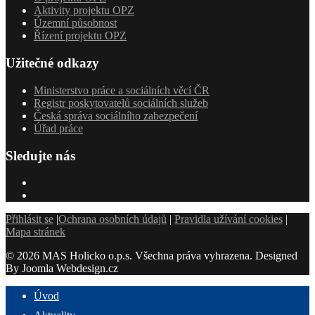
Aktivity projektu OPZ
Územní působnost
Řízení projektu OPZ
Užitečné odkazy
Ministerstvo práce a sociálních věcí ČR
Registr poskytovatelů sociálních služeb
Česká správa sociálního zabezpečení
Úřad práce
Sledujte nás
Přihlásit se
|
Ochrana osobních údajů
|
Pravidla užívání cookies
|
Mapa stránek
© 2026 MAS Holicko o.p.s. Všechna práva vyhrazena. Designed
By Joomla Webdesign.cz
Úvod