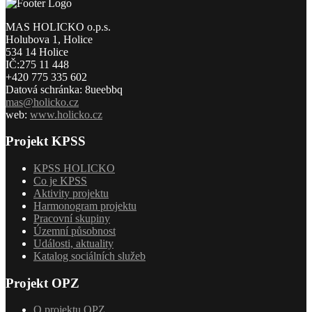
MAS HOLICKO o.p.s.
Holubova 1, Holice
534 14 Holice
IČ:275 11 448
+420 775 335 602
Datová schránka: 8ueebbq
mas@holicko.cz
web:
www.holicko.cz
Projekt KPSS
KPSS HOLICKO
Co je KPSS
Aktivity projektu
Harmonogram projektu
Pracovní skupiny
Územní působnost
Události, aktuality
Katalog sociálních služeb
Projekt OPZ
O projektu OPZ