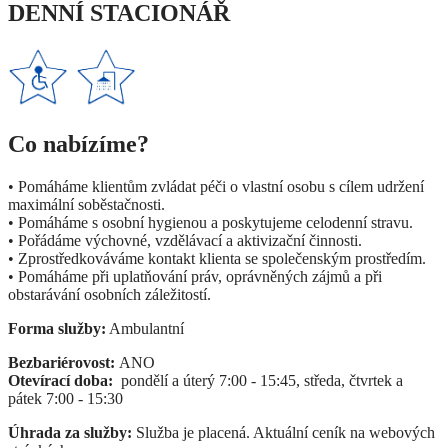
DENNÍ STACIONÁŘ
Co nabízíme?
• Pomáháme klientům zvládat péči o vlastní osobu s cílem udržení
maximální soběstačnosti.
• Pomáháme s osobní hygienou a poskytujeme celodenní stravu.
• Pořádáme výchovné, vzdělávací a aktivizační činnosti.
• Zprostředkováváme kontakt klienta se společenským prostředím.
• Pomáháme při uplatňování práv, oprávněných zájmů a při
obstarávání osobních záležitostí.
Forma služby:
Ambulantní
Bezbariérovost:
ANO
Otevírací doba:
pondělí a úterý 7:00 - 15:45, středa, čtvrtek a
pátek 7:00 - 15:30
Úhrada za služby:
Služba je placená. Aktuální ceník na webových