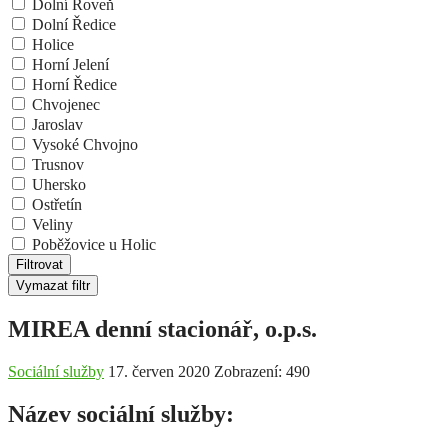
Dolní Roveň
Dolní Ředice
Holice
Horní Jelení
Horní Ředice
Chvojenec
Jaroslav
Vysoké Chvojno
Trusnov
Uhersko
Ostřetín
Veliny
Poběžovice u Holic
Filtrovat
Vymazat filtr
MIREA denní stacionář, o.p.s.
Sociální služby
17. červen 2020
Zobrazení: 490
Název sociální služby: