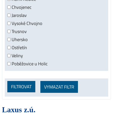
Chvojenec
Jaroslav
Vysoké Chvojno
Trusnov
Uhersko
Ostřetín
Veliny
Poběžovice u Holic
FILTROVAT
VYMAZAT FILTR
Laxus z.ú.