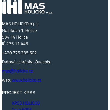
MAS HOLICKO o.p.s.
Holubova 1, Holice
534 14 Holice
IČ:275 11 448
+420 775 335 602
Datová schránka: 8ueebbq
mas@holicko.cz
web:
www.holicko.cz
PROJEKT KPSS
KPSS HOLICKO
Co je KPSS