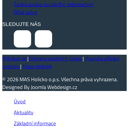
Česká správa sociálního zabezpečení
Úřad práce
SLEDUJTE NÁS
Přihlásit se
|
Ochrana osobních údajů
|
Pravidla užívání
cookies
|
Mapa stránek
© 2026 MAS Holicko o.p.s. Všechna práva vyhrazena.
Designed By Joomla Webdesign.cz
Úvod
Aktuality
Základní informace