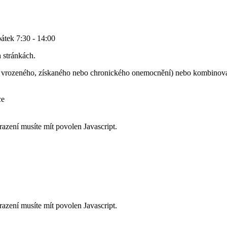
pátek 7:30 - 14:00
 stránkách.
m vrozeného, získaného nebo chronického onemocnění) nebo kombinovan
ce
razení musíte mít povolen Javascript.
razení musíte mít povolen Javascript.