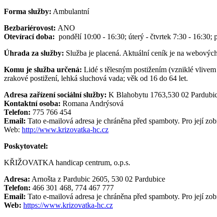
Forma služby:
Ambulantní
Bezbariérovost:
ANO
Otevírací doba:
pondělí 10:00 - 16:30; úterý - čtvrtek 7:30 - 16:30; 
Úhrada za služby:
Služba je placená. Aktuální ceník je na webových
Komu je služba určená:
Lidé s tělesným postižením (vzniklé vlive
zrakové postižení, lehká sluchová vada; věk od 16 do 64 let.
Adresa zařízení sociální služby:
K Blahobytu 1763,530 02 Pardubi
Kontaktní osoba:
Romana Andrýsová
Telefon:
775 766 454
Email:
Tato e-mailová adresa je chráněna před spamboty. Pro její zob
Web:
http://www.krizovatka-hc.cz
Poskytovatel:
KŘIŽOVATKA handicap centrum, o.p.s.
Adresa:
Arnošta z Pardubic 2605, 530 02 Pardubice
Telefon:
466 301 468, 774 467 777
Email:
Tato e-mailová adresa je chráněna před spamboty. Pro její zob
Web:
https://www.krizovatka-hc.cz