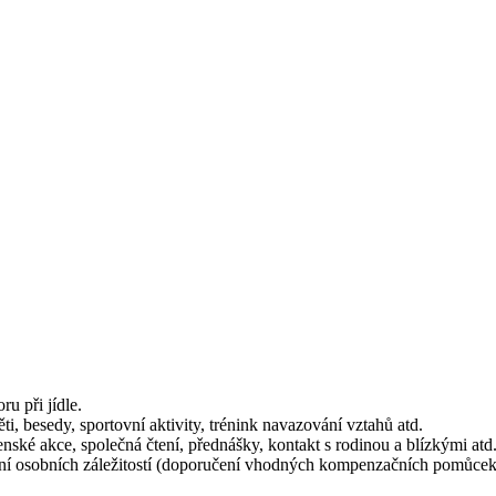
u při jídle.
i, besedy, sportovní aktivity, trénink navazování vztahů atd.
nské akce, společná čtení, přednášky, kontakt s rodinou a blízkými atd
vání osobních záležitostí (doporučení vhodných kompenzačních pomůc