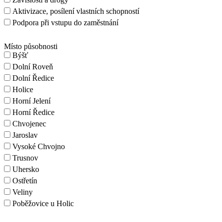
Aktivizace, posílení vlastních schopností
Podpora při vstupu do zaměstnání
Místo působnosti
Býšť
Dolní Roveň
Dolní Ředice
Holice
Horní Jelení
Horní Ředice
Chvojenec
Jaroslav
Vysoké Chvojno
Trusnov
Uhersko
Ostřetín
Veliny
Poběžovice u Holic