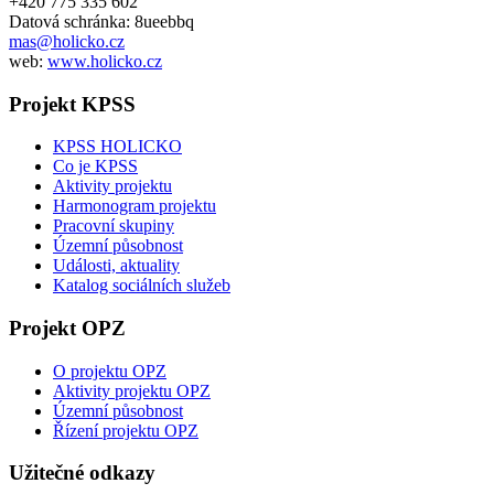
+420 775 335 602
Datová schránka: 8ueebbq
mas@holicko.cz
web:
www.holicko.cz
Projekt KPSS
KPSS HOLICKO
Co je KPSS
Aktivity projektu
Harmonogram projektu
Pracovní skupiny
Územní působnost
Události, aktuality
Katalog sociálních služeb
Projekt OPZ
O projektu OPZ
Aktivity projektu OPZ
Územní působnost
Řízení projektu OPZ
Užitečné odkazy