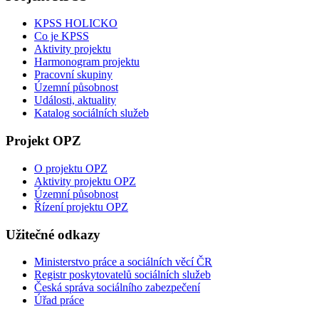
KPSS HOLICKO
Co je KPSS
Aktivity projektu
Harmonogram projektu
Pracovní skupiny
Územní působnost
Události, aktuality
Katalog sociálních služeb
Projekt OPZ
O projektu OPZ
Aktivity projektu OPZ
Územní působnost
Řízení projektu OPZ
Užitečné odkazy
Ministerstvo práce a sociálních věcí ČR
Registr poskytovatelů sociálních služeb
Česká správa sociálního zabezpečení
Úřad práce