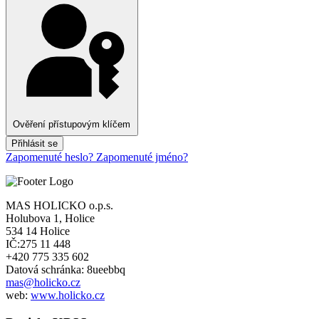
Ověření přístupovým klíčem
Přihlásit se
Zapomenuté heslo?
Zapomenuté jméno?
MAS HOLICKO o.p.s.
Holubova 1, Holice
534 14 Holice
IČ:275 11 448
+420 775 335 602
Datová schránka: 8ueebbq
mas@holicko.cz
web:
www.holicko.cz