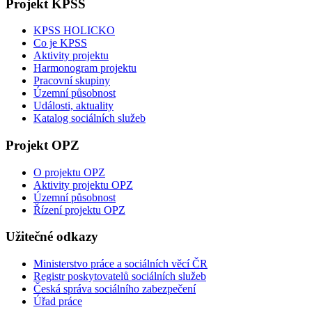
Projekt KPSS
KPSS HOLICKO
Co je KPSS
Aktivity projektu
Harmonogram projektu
Pracovní skupiny
Územní působnost
Události, aktuality
Katalog sociálních služeb
Projekt OPZ
O projektu OPZ
Aktivity projektu OPZ
Územní působnost
Řízení projektu OPZ
Užitečné odkazy
Ministerstvo práce a sociálních věcí ČR
Registr poskytovatelů sociálních služeb
Česká správa sociálního zabezpečení
Úřad práce